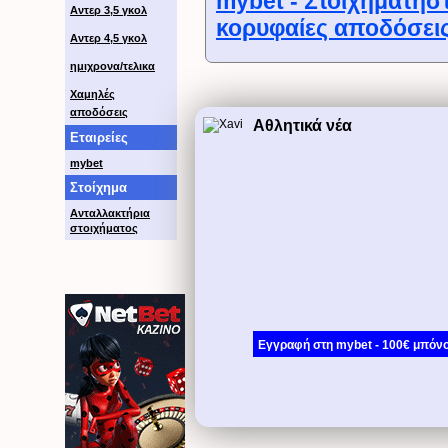
mybet -
Στοιχηματήστ
Αντερ 3,5 γκολ
κορυφαίες αποδόσει
Αντερ 4,5 γκολ
ημιχρονα/τελικα
Χαμηλές
αποδόσεις
Αθλητικά νέα
Εταιρείες
mybet
Στοίχημα
Ανταλλακτήρια
στοιχήματος
Εγγραφή στη mybet - 100€ μπόνο