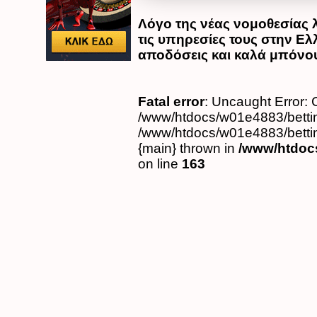
Λόγο της νέας νομοθεσίας λ
τις υπηρεσίες τους στην Ελλ
αποδόσεις και καλά μπόνου
Fatal error
: Uncaught Error: 
/www/htdocs/w01e4883/betting
/www/htdocs/w01e4883/betting
{main} thrown in
/www/htdocs
on line
163